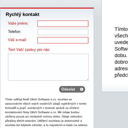
Rychlý kontakt
Vaše jméno:
Tímto
Telefon:
všech
Váš e-mail:
uvede
Softw
Text Vaší zprávy pro nás:
dobu.
dobro
adres
předc
Tímto uděluji firmě Ulrich Software s.r.o. souhlas se
zpracováním všech svých osobních údajů vyplněných v tomto
formuláři a popř. uvedených v textové zprávě za účelem
kontaktování firmy Ulrich Software s.r.o. Mé údaje budou
uloženy pouze po nezbytně nutnou dobu. Údaje nebudou
předány třetím stranám. Udělení souhlasu je dobrovolné a
souhlas lze kdykoliv odvolat, a to napsáním e-mailu na adresu: