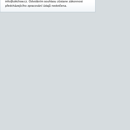
info@ulrichsw.cz. Odvoláním souhlasu zůstane zákonnost
předcházejícího zpracování údajů nedotčena.