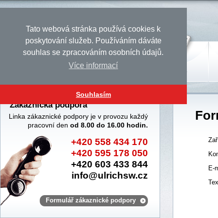
Tato webová stránka používá cookies k
poskytování služeb. Používáním dáváte
souhlas se zpracováním osobních údajů.
Více informací
Úvod
Produkty
Služby
Souhlasím
Zákaznická podpora
For
Linka zákaznické podpory je v provozu každý
pracovní den
od 8.00 do 16.00 hodin.
Zař
+420 558 434 170
+420 595 178 050
Kon
+420 603 433 844
E-m
info@ulrichsw.cz
Tex
Formulář zákaznické podpory