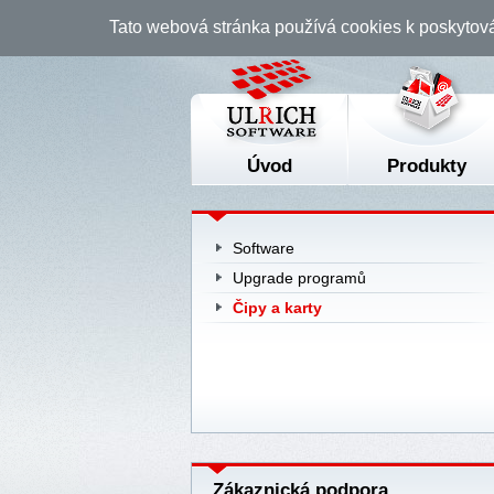
Tato webová stránka používá cookies k poskytov
Úvod
Produkty
Software
Upgrade programů
Čipy a karty
Zákaznická podpora