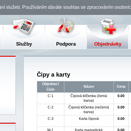
ání služeb. Používáním dáváte souhlas se zpracováním osobní
Služby
Podpora
Objednávky
Čipy a karty
Objednací
Název
Cena
číslo
C-1
Čipová klíčenka (černá
0.00
barva)
C-2
Čipová klíčenka (nečerná
0.00
barva)
C-3
Karta čipová
0.00
M-1
Karta magnetická
0.00