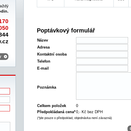
každý
odin.
170
050
Poptávkový formulář
844
Název
.cz
Adresa
Kontaktní osoba
y
Telefon
E-mail
Poznámka
Celkem položek
0
Předpokládaná cena*
0
,- Kč bez DPH
(*jde pouze o předpoklad, objednávka není závazná)