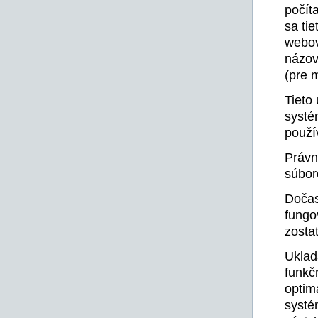
počít
sa tie
webov
názov 
(pre 
Tieto
systé
použí
Právn
súbor
Dočas
fungo
zosta
Uklad
funkč
optim
systé