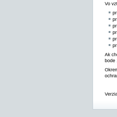
Vo vz
p
p
p
p
pr
p
Ak ch
bode 
Okrem
ochra
Verzi