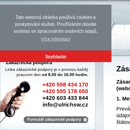
Tato webová stránka používá cookies k
poskytování služeb. Používáním dáváte
souhlas se zpracováním osobních údajů.
Více informací
Úvod
Produkty
Služby
Souhlasím
Zákaznická podpora
Zás
Linka zákaznické podpory je v provozu každý
pracovní den
od 8.00 do 16.00 hodin.
Zásad
+420 558 434 170
(webo
+420 595 178 050
+420 603 433 844
1. Me
info@ulrichsw.cz
Prevá
údajo
Formulář zákaznické podpory
štáto