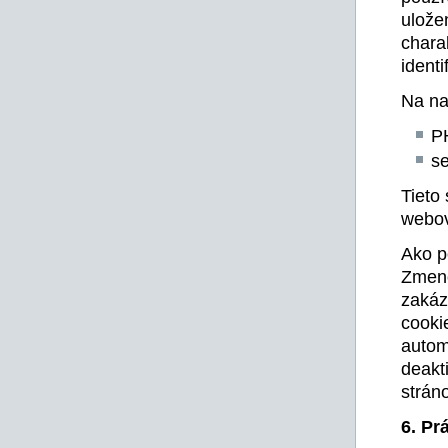
ulože
chara
ident
Na na
P
se
Tieto
webov
Ako p
Zmeno
zakáz
cooki
autom
deakt
strán
6. Pr