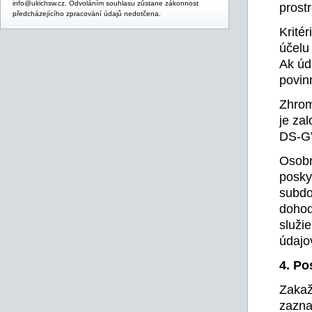
info@ulrichsw.cz. Odvoláním souhlasu zůstane zákonnost
prostr
předcházejícího zpracování údajů nedotčena.
Krité
účelu
Ak úd
povin
Zhrom
je za
DS-G
Osobn
posky
subdo
dohod
služi
údajo
4. Po
Zakaž
zazna