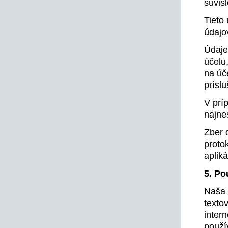
súvis
Tieto
údajo
Údaje
účelu
na úč
príslu
V prí
najne
Zber 
proto
aplik
5. Po
Naša 
texto
inter
použí