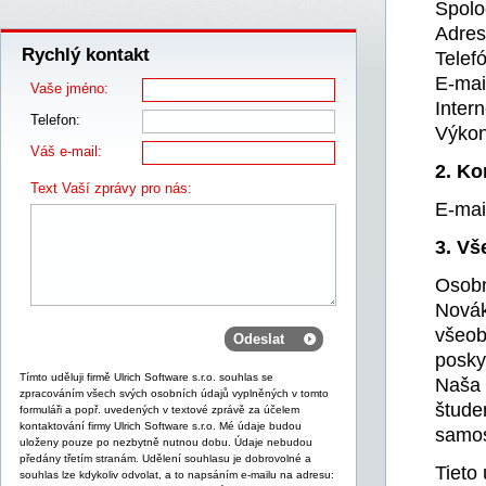
Spolo
Adres
Rychlý kontakt
Telef
E-mai
Vaše jméno:
Inter
Telefon:
Výkonn
Váš e-mail:
2. Ko
Text Vaší zprávy pro nás:
E-mai
3. Vš
Osobn
Novák
všeob
posky
Tímto uděluji firmě Ulrich Software s.r.o. souhlas se
Naša 
zpracováním všech svých osobních údajů vyplněných v tomto
štude
formuláři a popř. uvedených v textové zprávě za účelem
kontaktování firmy Ulrich Software s.r.o. Mé údaje budou
samos
uloženy pouze po nezbytně nutnou dobu. Údaje nebudou
předány třetím stranám. Udělení souhlasu je dobrovolné a
Tieto
souhlas lze kdykoliv odvolat, a to napsáním e-mailu na adresu: