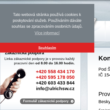
Tato webová stránka používá cookies k
poskytování služeb. Používáním dáváte
souhlas se zpracováním osobních údajů.
Více informací
Úvod
Produkty
Služby
Souhlasím
Zákaznická podpora
Kon
Linka zákaznické podpory je v provozu každý
pracovní den
od 8.00 do 16.00 hodin.
Pod Š
+420 558 434 170
IČ 1
+420 595 178 050
+420 603 433 844
info@ulrichsw.cz
Pro
Formulář zákaznické podpory
Besky