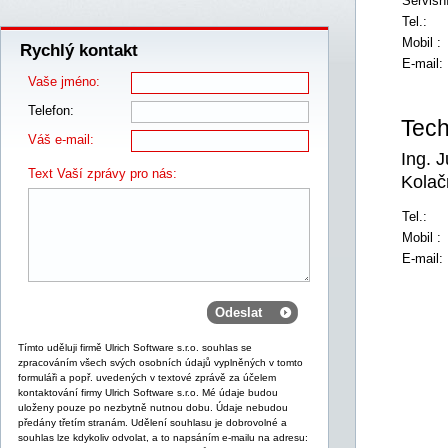
Servisn
Tel.:
Mobil :
Rychlý kontakt
E-mail:
Vaše jméno:
Telefon:
Tec
Váš e-mail:
Ing. J
Text Vaší zprávy pro nás:
Kolač
Tel.:
Mobil :
E-mail:
Tímto uděluji firmě Ulrich Software s.r.o. souhlas se
zpracováním všech svých osobních údajů vyplněných v tomto
formuláři a popř. uvedených v textové zprávě za účelem
kontaktování firmy Ulrich Software s.r.o. Mé údaje budou
uloženy pouze po nezbytně nutnou dobu. Údaje nebudou
předány třetím stranám. Udělení souhlasu je dobrovolné a
souhlas lze kdykoliv odvolat, a to napsáním e-mailu na adresu: